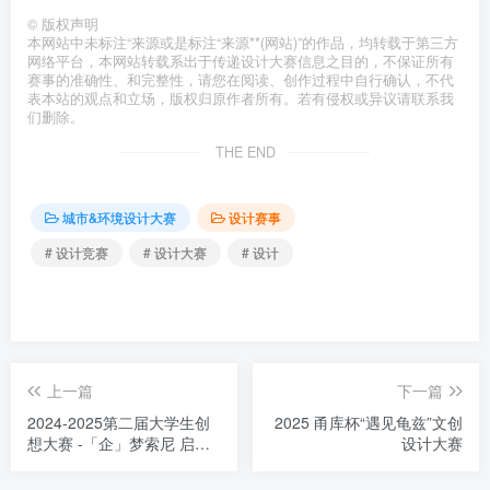
©
版权声明
本网站中未标注“来源或是标注“来源**(网站)”的作品，均转载于第三方
网络平台，本网站转载系出于传递设计大赛信息之目的，不保证所有
赛事的准确性、和完整性，请您在阅读、创作过程中自行确认，不代
表本站的观点和立场，版权归原作者所有。若有侵权或异议请联系我
们删除。
THE END
城市&环境设计大赛
设计赛事
# 设计竞赛
# 设计大赛
# 设计
上一篇
下一篇
2024-2025第二届大学生创
2025 甬库杯“遇见龟兹”文创
想大赛 -「企」梦索尼 启动
设计大赛
创想新篇章