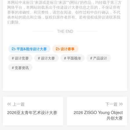
本网站中未标注“来源或是标注“来源**(网站)”的作品，均转载于第三方
网络平台，本网站转载系出于传递设计大赛信息之目的，不保证所有
赛事的准确性、和完整性，请您在阅读、创作过程中自行确认，不代
表本站的观点和立场，版权归原作者所有。若有侵权或异议请联系我
们删除。
THE END
平面&视传设计大赛
设计赛事
# 设计竞赛
# 设计大赛
# 平面视传
# 产品设计
# 竞赛资讯
上一篇
下一篇
2026亚太青年艺术设计大赛
2026 ZISGO Young Object
共创大赛