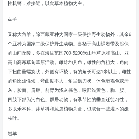
性机警，难接近，以食草本植物为主。
盘羊
又称大角羊，除西藏亚种为国家一级保护野生动物外，其余6
个亚种为国家二级保护野生动物。喜栖于高山裸岩带及起伏
的山间丘陵，多在海拔范围700-5200米山地草原和高山、亚
高山高寒草甸草原活动。雌雄均具角，雄性的角粗大，角向
下扭曲呈螺旋状，外侧有环棱，有的角长可达1米以上，雌性
的角比雄性短，弯曲度不大，角呈镰刀状。体色暗褐色或污
灰，脸面、肩胛、前背为浅灰棕色，喉部浅黄色，胸、腹、
四肢下部为污白色。群居动物，有季节性的垂直迁徙习性，
多以禾本科、莎草科和葱属植物为食，也取食一些灌木的嫩
枝叶。
岩羊