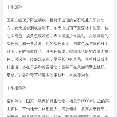
中华斑羚
国家二级保护野生动物。栖息于山顶的岩石堆且向阳的地
方，夏天居岩洞或垂岩下，冬天由山顶下至森林中生活。被
毛深褐色、淡黄色或灰色，表面覆盖少许黑毛，头顶具短的
深色冠毛和一条清晰、粗的深色背纹。四肢色浅与体色对比
鲜明，有时前肢红色，具黑色条纹。喉部浅色斑的边缘为橙
色，颏深色，腹部浅灰色，尾不长但有丛毛。喜单独或成小
群生活，多在早晨和黄昏活动；极善于在悬崖峭壁上跳跃、
攀登。以各种青草和灌木的嫩枝叶、果实等为食。
中华扭角羚
俗称羚牛，‌国家一级保护野生动物‌，栖息于2500米以上的高
山森林、草甸地带。体形粗大，四肢粗壮，肩高大于臀部，
尾较短。吻鼻部高而弯起，似羊，吻鼻部和四肢为黑色。全