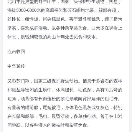
北山羊是典型的野生山羊，国家二级保护野生动物，栖息于
海拔3000-6000米的高原裸岩和碎石嶙峋地带。颏部有须，
雄性长，雌性短。尾尖棕黑色。善于攀登和跳跃，蹄子极为
坚实，喜欢成群活动。以各种杂草类为食。白天多在裸岩上
休息，晨昏到较低的高山草甸处去觅食和饮水。
点击收回
中华鬣羚
又称苏门羚，国家二级保护野生动物。栖息于多岩石的森林
和灌丛等密闭的生境中。体高腿长，毛色深，具有向后弯的
短角，颈背部有长而蓬松的鬃毛形成向背部延伸的粗毛脊。
有显著的眶前腺，尾短被毛，身体毛色黑灰或红灰色，特别
在长鬃和腿部，毛粗。晨昏活动，多单独行动。善于在山岩
间跳跃。以各种灌木的嫩枝叶和杂草为食。