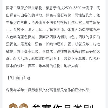
国家二级保护野生动物，栖息于海拔2500–5500 米高原、高
山裸岩与山谷间的草地。颜色与岩石相像，两性皆具角，雄
羊角大而弯曲，角外表具不明显的横棱且体壮实，雌羊角短
小。头较小，眼大，耳小，颏下无须。体背面为棕灰或石板
灰色略有蓝色反光，腹面及四肢内侧为白色，四肢的前面为
黑褐色。尾宽扁，黑色，长约18厘米。视、听觉灵敏，行动
敏捷，善于登高走险。喜群居，往往聚集几头到数百头的大
群。白天活动，站或躺卧在岩石上，晨昏下至草坡。以各种
灌木的枝叶、青草、禾本科的植物、地衣为食。
【B】自由主题
各类与羊年生肖形象和文化寓意相关创作的设计作品。