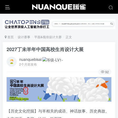
首页
设计赛事
平面&视传设计大赛
正文
2027丁未羊年中国高校生肖设计大展
nuanquebisai
2个月前发布
92
【历史文化挖掘】与羊相关的成语、神话故事、历史典故、