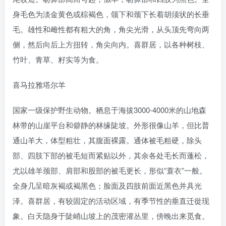
身毛色为淡金黄色或棕褐色，颌下和颈下长着胡须状的长垂
毛。雄性和雌性都有粗大的角，角尖光滑，从头顶先弯向两
侧，然后向后上方扭转，角尖向内。喜群居，以各种树枝、
竹叶、青草、籽实等为食。
喜马拉雅塔尔羊
国家一级保护野生动物。栖息于海拔3000-4000米的山地森
林带的山崖平台和僻静的林缘陡坡。外形很像山羊，但比普
通山羊大，体型粗壮，其腹面裸露。通体被毛粗硬，除头
部、四肢下部的被毛短而紧贴以外，其余各处毛长而蓬松，
尤以雄羊颈部、肩部和股部的被毛更长，形似”蓑衣”一般。
全身几呈暗灰褐或褐黑色；脸面及四肢前面近黑色并具光
泽。喜群居，有较固定的活动区域，有季节性的垂直迁徙现
象。白天隐身于陡峭山坡上的茂密灌丛里，傍晚出来觅食。