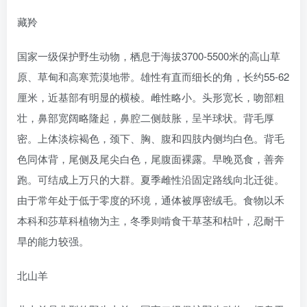
藏羚
国家一级保护野生动物，栖息于海拔3700-5500米的高山草
原、草甸和高寒荒漠地带。雄性有直而细长的角，长约55-62
厘米，近基部有明显的横棱。雌性略小。头形宽长，吻部粗
壮，鼻部宽阔略隆起，鼻腔二侧鼓胀，呈半球状。背毛厚
密。上体淡棕褐色，颈下、胸、腹和四肢内侧均白色。背毛
色同体背，尾侧及尾尖白色，尾腹面裸露。早晚觅食，善奔
跑。可结成上万只的大群。夏季雌性沿固定路线向北迁徙。
由于常年处于低于零度的环境，通体被厚密绒毛。食物以禾
本科和莎草科植物为主，冬季则啃食干草茎和枯叶，忍耐干
旱的能力较强。
北山羊