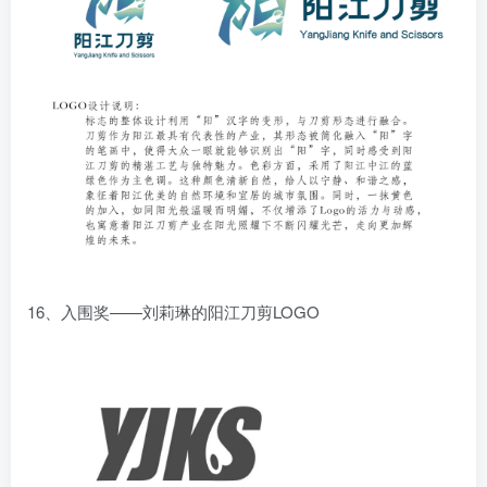
16、入围奖——刘莉琳的阳江刀剪LOGO