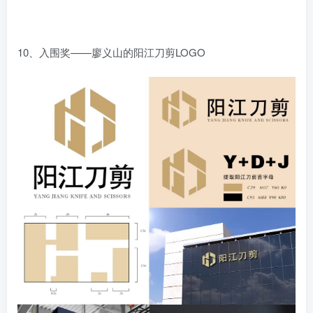
10、入围奖——廖义山的阳江刀剪LOGO