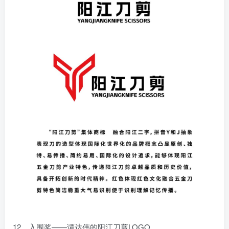
12、入围奖——谭达伟的阳江刀剪LOGO