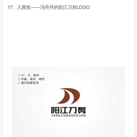
17、入围奖——冯丹丹的阳江刀剪LOGO