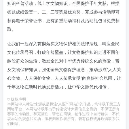
知识科普活动，线上学文物知识，全民保护千年文脉。根据
答题成绩设置一、二、三等奖及优秀奖，完成参与活动即可
获得电子荣誉证书，更有多重活动福利及活动礼包可免费获
取。
让我们一起深入贯彻落实文物保护相关法律法规，响应全民
文化传承号召，打破年龄壁垒，让文物保护知识走进不同年
龄段群众的生活，激发全民对中华优秀传统文化的热爱，普
及文物保护知识，强化全民文物保护理念，推动形成“人人关
心文物、人人保护文物、人人传承文明”的良好社会氛围，让
千年文物在新时代焕发新活力，让中华文脉代代相传 。
©
版权声明
本网站中未标注“来源或是标注“来源**(网站)”的作品，均转载于第三方
网络平台，本网站转载系出于传递设计大赛信息之目的，不保证所有
赛事的准确性、和完整性，请您在阅读、创作过程中自行确认，不代
表本站的观点和立场，版权归原作者所有。若有侵权或异议请联系我
们删除。