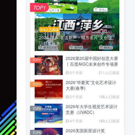
TOP1
310人已阅读
2026 萍乡“非遗新声・城市名片”文创设
计征集比赛
2026第20届中国好创意大赛
TOP2
丨百度AIGC未来创作专项赛
5个月前
211人已阅读
2026“华夏奖”文化艺术设计
TOP3
大赛(春季)
5个月前
196人已阅读
2026年大学生视觉艺术设计
TOP4
竞赛（UVADC）
4个月前
189人已阅读
2026美国新星设计奖
TOP5