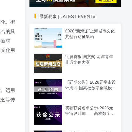
最新赛事 | LATEST EVENTS
文化、街
2026“新海派”上海城市文化
结合的具
共创行动征集函
、新材
、文化用
往届喜报|国文奖-两岸青年
非遗文创大赛
【延期公告】2026元宇宙设
计周-中国高校数字创意设计
承。运用
大赛
铁艺等传
初赛获奖名单公示-2026元
宇宙设计周——高校数字创
意设计大赛