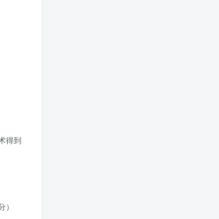
术得到
分）