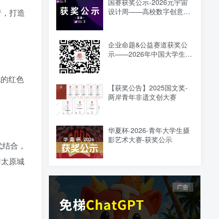
国赛获奖公示-2026元宇宙
设计周——高校数字创意设
产，打造
计大赛
企业命题&公益赛道获奖公
示——2026年中国大学生文
化创意设计大赛——两岸高
校艺术设计展
色的红色
【获奖公告】2025国文奖-
两岸青年非遗文创大赛
华夏杯·2026-青年大学生摄
影艺术大赛-获奖公示
代结合，
用太原城